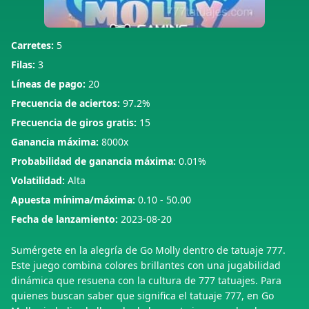
Carretes:
5
Filas:
3
Líneas de pago:
20
Frecuencia de aciertos:
97.2%
Frecuencia de giros gratis:
15
Ganancia máxima:
8000x
Probabilidad de ganancia máxima:
0.01%
Volatilidad:
Alta
Apuesta mínima/máxima:
0.10 - 50.00
Fecha de lanzamiento:
2023-08-20
Sumérgete en la alegría de Go Molly dentro de tatuaje 777.
Este juego combina colores brillantes con una jugabilidad
dinámica que resuena con la cultura de 777 tatuajes. Para
quienes buscan saber que significa el tatuaje 777, en Go