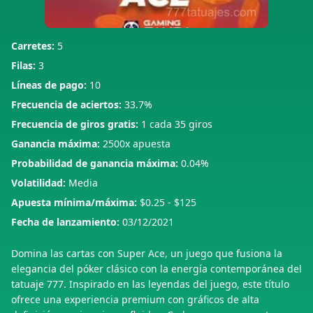
Carretes:
5
Filas:
3
Líneas de pago:
10
Frecuencia de aciertos:
33.7%
Frecuencia de giros gratis:
1 cada 35 giros
Ganancia máxima:
2500x apuesta
Probabilidad de ganancia máxima:
0.04%
Volatilidad:
Media
Apuesta mínima/máxima:
$0.25 - $125
Fecha de lanzamiento:
03/12/2021
Domina las cartas con Super Ace, un juego que fusiona la
elegancia del póker clásico con la energía contemporánea del
tatuaje 777. Inspirado en las leyendas del juego, este título
ofrece una experiencia premium con gráficos de alta