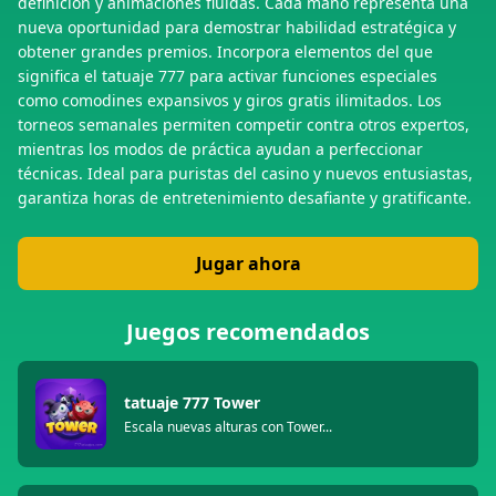
definición y animaciones fluidas. Cada mano representa una
nueva oportunidad para demostrar habilidad estratégica y
obtener grandes premios. Incorpora elementos del que
significa el tatuaje 777 para activar funciones especiales
como comodines expansivos y giros gratis ilimitados. Los
torneos semanales permiten competir contra otros expertos,
mientras los modos de práctica ayudan a perfeccionar
técnicas. Ideal para puristas del casino y nuevos entusiastas,
garantiza horas de entretenimiento desafiante y gratificante.
Jugar ahora
Juegos recomendados
tatuaje 777 Tower
Escala nuevas alturas con Tower...