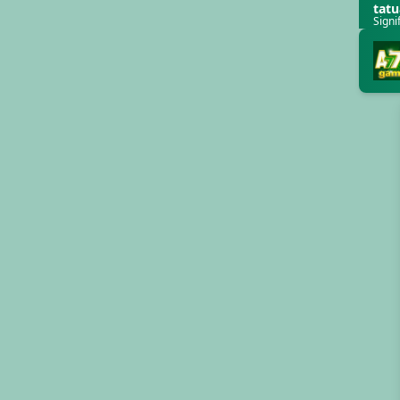
tatu
Signi