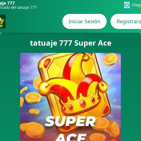
aje 777
🌐
Elegi
ficado del tatuaje 777
Iniciar Sesión
Registrar
tatuaje 777 Super Ace