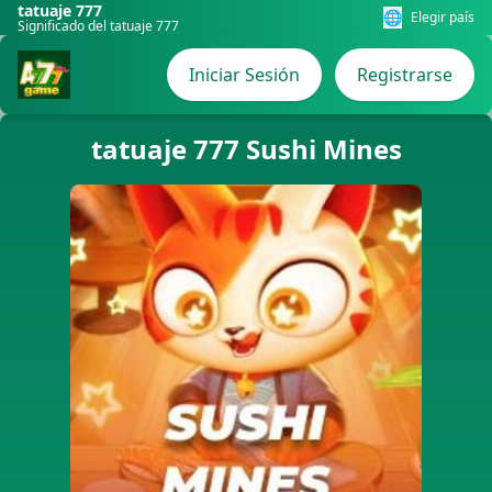
tatuaje 777
🌐
Elegir país
Significado del tatuaje 777
Iniciar Sesión
Registrarse
tatuaje 777 Sushi Mines