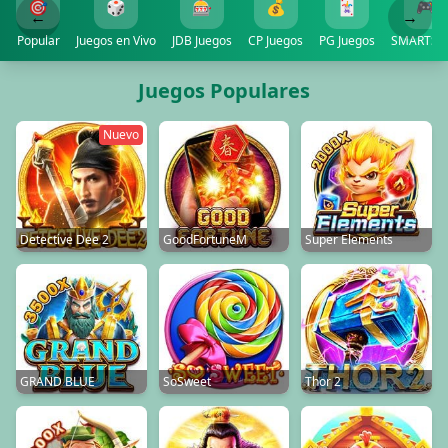
🎯
🎲
🎰
💰
🃏
🎮
←
→
Popular
Juegos en Vivo
JDB Juegos
CP Juegos
PG Juegos
SMARTSO
Juegos Populares
Nuevo
Detective Dee 2
GoodFortuneM
Super Elements
GRAND BLUE
SoSweet
Thor 2