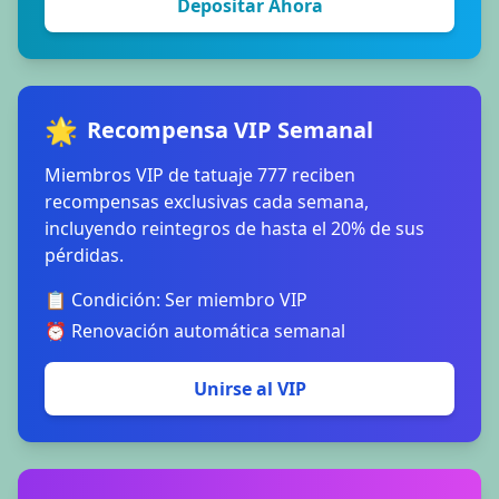
Depositar Ahora
🌟
Recompensa VIP Semanal
Miembros VIP de tatuaje 777 reciben
recompensas exclusivas cada semana,
incluyendo reintegros de hasta el 20% de sus
pérdidas.
📋 Condición: Ser miembro VIP
⏰ Renovación automática semanal
Unirse al VIP