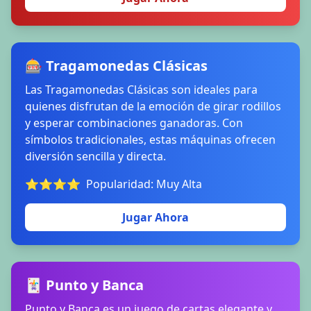
🎰 Tragamonedas Clásicas
Las Tragamonedas Clásicas son ideales para
quienes disfrutan de la emoción de girar rodillos
y esperar combinaciones ganadoras. Con
símbolos tradicionales, estas máquinas ofrecen
diversión sencilla y directa.
⭐⭐⭐⭐
Popularidad: Muy Alta
Jugar Ahora
🃏 Punto y Banca
Punto y Banca es un juego de cartas elegante y