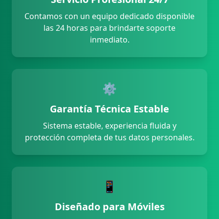
Contamos con un equipo dedicado disponible
las 24 horas para brindarte soporte
inmediato.
⚙️
Garantía Técnica Estable
Sistema estable, experiencia fluida y
protección completa de tus datos personales.
📱
Diseñado para Móviles