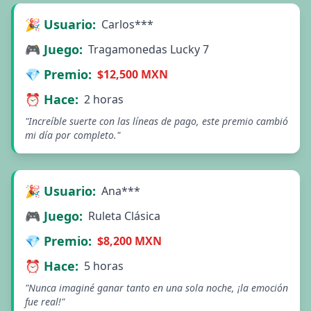
🎉 Usuario:
Carlos***
🎮 Juego:
Tragamonedas Lucky 7
💎 Premio:
$12,500 MXN
⏰ Hace:
2 horas
"Increíble suerte con las líneas de pago, este premio cambió
mi día por completo."
🎉 Usuario:
Ana***
🎮 Juego:
Ruleta Clásica
💎 Premio:
$8,200 MXN
⏰ Hace:
5 horas
"Nunca imaginé ganar tanto en una sola noche, ¡la emoción
fue real!"