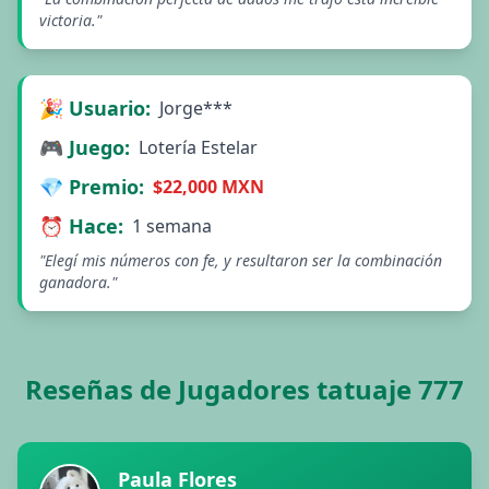
victoria."
🎉 Usuario:
Jorge***
🎮 Juego:
Lotería Estelar
💎 Premio:
$22,000 MXN
⏰ Hace:
1 semana
"Elegí mis números con fe, y resultaron ser la combinación
ganadora."
Reseñas de Jugadores tatuaje 777
Paula Flores