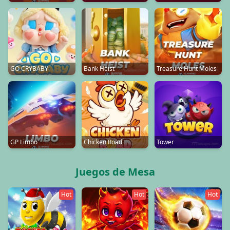
GO CRYBABY
Bank Heist
Treasure Hunt Moles
GP Limbo
Chicken Road
Tower
Juegos de Mesa
Hot
Hot
Hot