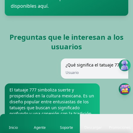
disponibles aquí.
Preguntas que le interesan a los
usuarios
¿Qué significa el tatuaje 777?
Usuario
El tatuaje 777 simboliza suerte y
prosperidad en la cultura mexicana. Es un
diseño popular entre entusiastas de los
tatuajes que buscan un significado
profundo y una conexión con la tradición.
Atención al cliente
Inicio
Agente
Soporte
Descargar
Promociones