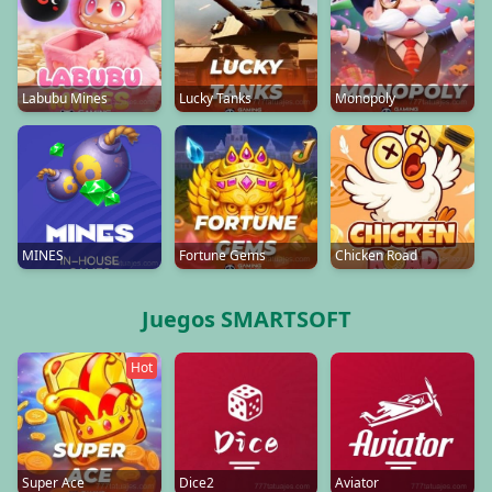
Labubu Mines
Lucky Tanks
Monopoly
MINES
Fortune Gems
Chicken Road
Juegos SMARTSOFT
Hot
Super Ace
Dice2
Aviator