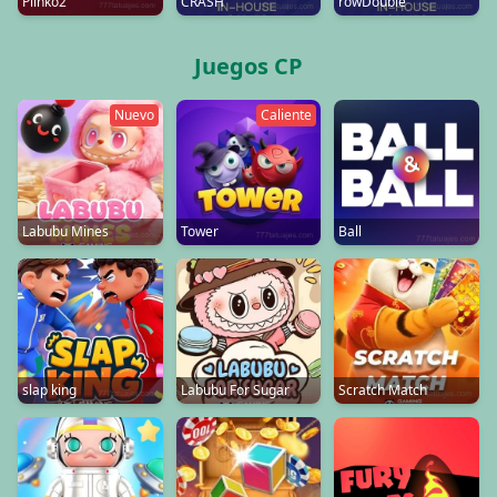
Plinko2
CRASH
rowDouble
Juegos CP
Nuevo
Caliente
Labubu Mines
Tower
Ball
slap king
Labubu For Sugar
Scratch Match