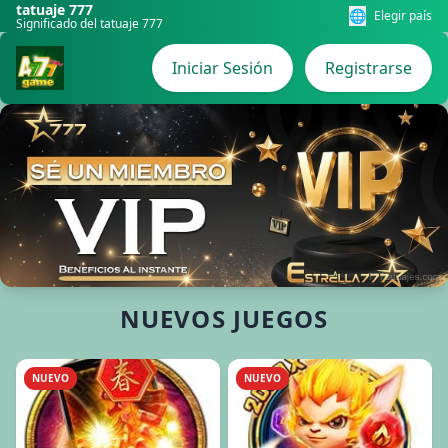
tatuaje 777
🌐
Elegir país
Significado del tatuaje 777
🏆
29/06/2026 Juan*** recibio bono 1,650 MXN 🎉
Iniciar Sesión
Registrarse
NUEVOS JUEGOS
NUEVO
NUEVO